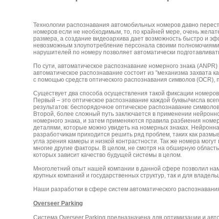
Технологии распознавания автомобильных номеров давно перест
номеров если не необходимым, то, по крайней мере, очень жела
размера, а создание видеоархива дает возможность быстро и эф
невозможным злоупотребление персонала своими полномочиями.
нарушителей по номеру позволяет автоматически подготавливат
По сути, автоматическое распознавание номерного знака (ANPR) 
автоматическое распознавание состоит из "механизма захвата 
с помощью средств оптического распознавания символов (OCR),
Существует два способа осуществления такой фиксации номеров
Первый – это оптическое распознавание каждой буквы/числа всег
результатов: беспорядочное оптическое распознавание символов 
Второй, более сложный путь заключается в применении нейронн
номерного знака, и затем применяются правила разбиения номе
деталями, которые можно увидеть на номерных знаках. Нейронна
разработчикам приходится решить ряд проблем, таких как размы
угла зрения камеры и низкой контрастности. Так же номера могут
многие другие факторы. В целом, не смотря на обширную област
которых зависит качество будущей системы в целом.
Многолетний опыт нашей компании в данной сфере позволил нам
крупных компаний и государственных структур, так и для владел
Наши разработки в сфере систем автоматического распознавани
Overseer Parking
Система Overseer Parking предназначена для оптимизации и авто