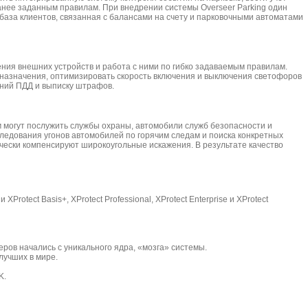
ранее заданным правилам. При внедрении системы Overseer Parking один
 база клиентов, связанная с балансами на счету и парковочными автоматами
ения внешних устройств и работа с ними по гибко задаваемым правилам.
 назначения, оптимизировать скорость включения и выключения светофоров
ений ПДД и выписку штрафов.
 могут послужить службы охраны, автомобили служб безопасности и
ледования угонов автомобилей по горячим следам и поиска конкретных
чески компенсируют широкоугольные искажения. В результате качество
tect Basis+, XProtect Professional, XProtect Enterprise и XProtect
ов начались с уникального ядра, «мозга» системы.
лучших в мире.
K.