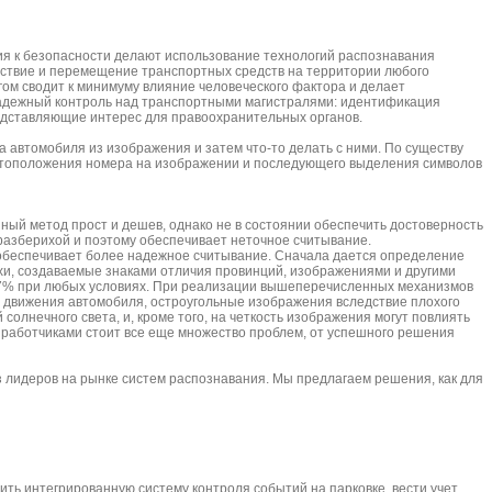
ия к безопасности делают использование технологий распознавания
тствие и перемещение транспортных средств на территории любого
ом сводит к минимуму влияние человеческого фактора и делает
адежный контроль над транспортными магистралями: идентификация
редставляющие интерес для правоохранительных органов.
 автомобиля из изображения и затем что-то делать с ними. По существу
естоположения номера на изображении и последующего выделения символов
ный метод прост и дешев, однако не в состоянии обеспечить достоверность
еразберихой и поэтому обеспечивает неточное считывание.
 обеспечивает более надежное считывание. Сначала дается определение
и, создаваемые знаками отличия провинций, изображениями и другими
а 97% при любых условиях. При реализации вышеперечисленных механизмов
и движения автомобиля, остроугольные изображения вследствие плохого
солнечного света, и, кроме того, на четкость изображения могут повлиять
зработчиками стоит все еще множество проблем, от успешного решения
лидеров на рынке систем распознавания. Мы предлагаем решения, как для
ть интегрированную систему контроля событий на парковке, вести учет