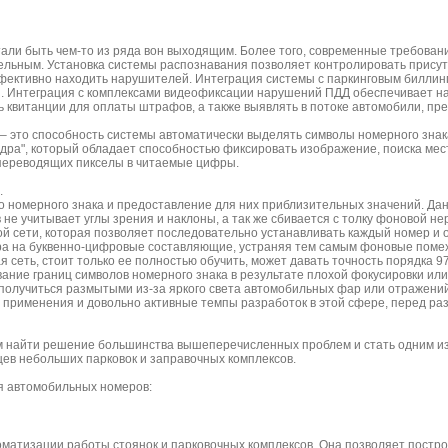
али быть чем-то из ряда вон выходящим. Более того, современные требован
тельным. Установка системы распознавания позволяет контролировать прису
фективно находить нарушителей. Интеграция системы с паркинговым биллинг
 Интеграция с комплексами видеофиксации нарушений ПДД обеспечивает н
ь квитанции для оплаты штрафов, а также выявлять в потоке автомобили, п
– это способность системы автоматически выделять символы номерного знака
кадра", который обладает способностью фиксировать изображение, поиска м
 переводящих пикселы в читаемые цифры.
.
о номерного знака и предоставление для них приблизительных значений. Дан
не учитывает углы зрения и наклоны, а так же сбивается с толку фоновой н
ой сети, которая позволяет последовательно устанавливать каждый номер и
ра на буквенно-цифровые составляющие, устраняя тем самым фоновые помех
я сеть, стоит только ее полностью обучить, может давать точность порядк
вание границ символов номерного знака в результате плохой фокусировки ил
 получиться размытыми из-за яркого света автомобильных фар или отражений 
ь применения и довольно активные темпы разработок в этой сфере, перед ра
 найти решение большинства вышеперечисленных проблем и стать одним из 
ьцев небольших парковок и заправочных комплексов.
я автомобильных номеров:
матизации работы стоянок и парковочных комплексов. Она позволяет построи