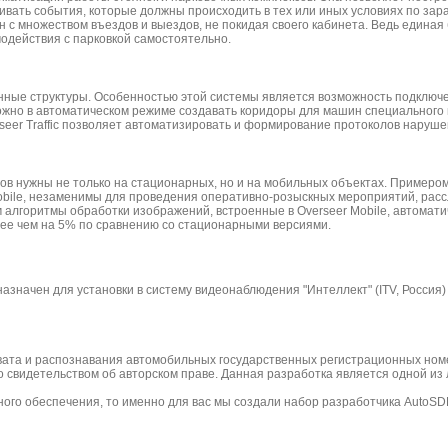
аивать события, которые должны происходить в тех или иных условиях по за
 с множеством въездов и выездов, не покидая своего кабинета. Ведь единая
модействия с парковкой самостоятельно.
твенные структуры. Особенностью этой системы является возможность подключ
можно в автоматическом режиме создавать коридоры для машин специального
rseer Traffic позволяет автоматизировать и формирование протоколов наруш
в нужны не только на стационарных, но и на мобильных объектах. Примером
bile, незаменимы для проведения оперативно-розыскных мероприятий, расс
 алгоритмы обработки изображений, встроенные в Overseer Mobile, автомати
ее чем на 5% по сравнению со стационарными версиями.
чен для установки в систему видеонаблюдения "Интеллект" (ITV, Россия) и XPro
ата и распознавания автомобильных государственных регистрационных номер
видетельством об авторском праве. Данная разработка является одной из 
ого обеспечения, то именно для вас мы создали набор разработчика AutoSD