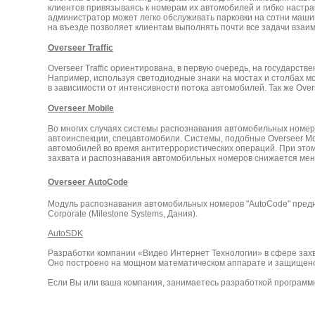
клиентов привязываясь к номерам их автомобилей и гибко настр
администратор может легко обслуживать парковки на сотни машин
на въезде позволяет клиентам выполнять почти все задачи взаи
Overseer Traffic
Overseer Traffic ориентирована, в первую очередь, на государс
Например, используя светодиодные знаки на мостах и столбах 
в зависимости от интенсивности потока автомобилей. Так же Ove
Overseer Mobile
Во многих случаях системы распознавания автомобильных номеро
автоинспекции, спецавтомобили. Системы, подобные Overseer Mo
автомобилей во время антитеррористических операций. При этом
захвата и распознавания автомобильных номеров снижается мен
Overseer AutoCode
Модуль распознавания автомобильных номеров "AutoCode" предназна
Corporate (Milestone Systems, Дания).
AutoSDK
Разработки компании «Видео Интернет Технологии» в сфере захв
Оно построено на мощном математическом аппарате и защищено с
Если Вы или ваша компания, занимаетесь разработкой программн